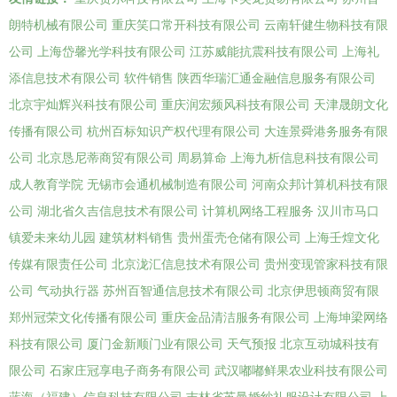
朗特机械有限公司
重庆笑口常开科技有限公司
云南轩健生物科技有限
公司
上海岱馨光学科技有限公司
江苏威能抗震科技有限公司
上海礼
添信息技术有限公司
软件销售
陕西华瑞汇通金融信息服务有限公司
北京宇灿辉兴科技有限公司
重庆润宏频风科技有限公司
天津晟朗文化
传播有限公司
杭州百标知识产权代理有限公司
大连景舜港务服务有限
公司
北京恳尼蒂商贸有限公司
周易算命
上海九析信息科技有限公司
成人教育学院
无锡市会通机械制造有限公司
河南众邦计算机科技有限
公司
湖北省久吉信息技术有限公司
计算机网络工程服务
汉川市马口
镇爱未来幼儿园
建筑材料销售
贵州蛋壳仓储有限公司
上海壬煌文化
传媒有限责任公司
北京泷汇信息技术有限公司
贵州变现管家科技有限
公司
气动执行器
苏州百智通信息技术有限公司
北京伊思顿商贸有限
郑州冠荣文化传播有限公司
重庆金品清洁服务有限公司
上海坤梁网络
科技有限公司
厦门金新顺门业有限公司
天气预报
北京互动城科技有
限公司
石家庄冠享电子商务有限公司
武汉嘟嘟鲜果农业科技有限公司