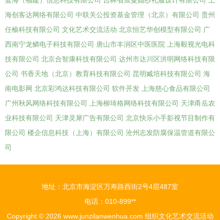
蓝海（福建）信息科技有限公司
吉林省茧曼婚纱礼服设计有限公司
上
海创客达网络有限公司
中联关公投资基金管理（北京）有限公司
贵州
任榆科技有限公司
文化艺术交流活动
北京恒艺华创模型有限公司
广
西南宁龙鳞电子科技有限公司
唐山市丰润区中医医院
上海毅视光电科
技有限公司
北京合智康科技有限公司
达州市达川区洪明网络科技有限
公司
书香天地（北京）教育科技有限公司
昆明臧培科技有限公司
海
南电影网
北京彩鸿达科技有限公司
软件开发
上海慈心食品有限公司
广州秋风网络科技有限公司
上海柳琦格网络科技有限公司
天津甬岳农
业科技有限公司
天津灵犀广告有限公司
北京快乐小手影视节目制作有
限公司
楼企信息科技（上海）有限公司
沧州志发防腐保温管道有限公
司
地址：北京市海淀区万寿路西街2号4层487室
电话：010-899**
Copyright © 2026
www.junzilanwenhua.com
组织文化艺术交流活动